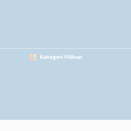
Kategori Pilihan
Simprug Plaza, Cikarang, Kota Jaba