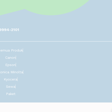
9994-2101
Semua Produk
Canon
Epson
onica Minolta
Kyocera
Sewa
Paket