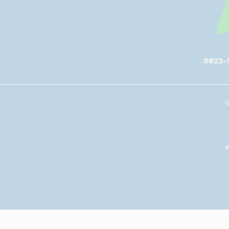
0822-
K
beka