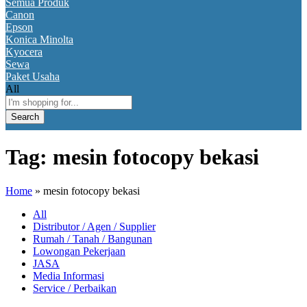
Semua Produk
Canon
Epson
Konica Minolta
Kyocera
Sewa
Paket Usaha
All
Search
Tag:
mesin fotocopy bekasi
Home
»
mesin fotocopy bekasi
All
Distributor / Agen / Supplier
Rumah / Tanah / Bangunan
Lowongan Pekerjaan
JASA
Media Informasi
Service / Perbaikan