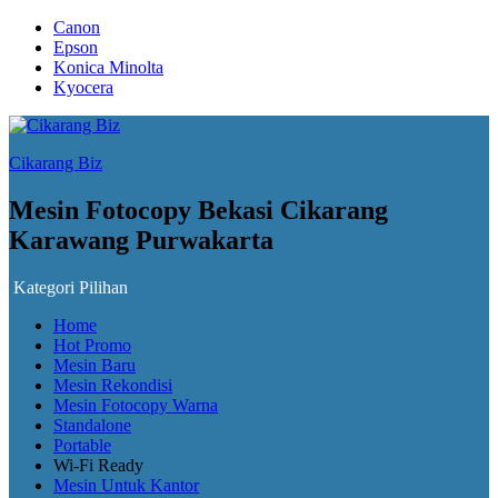
Canon
Epson
Konica Minolta
Kyocera
Cikarang Biz
Mesin Fotocopy Bekasi Cikarang
Karawang Purwakarta
Kategori Pilihan
Home
Hot Promo
Mesin Baru
Mesin Rekondisi
Mesin Fotocopy Warna
Standalone
Portable
Wi-Fi Ready
Mesin Untuk Kantor