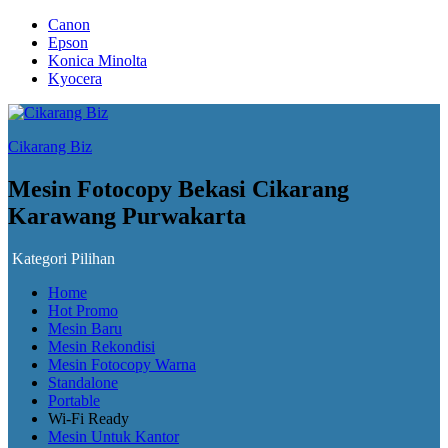
Canon
Epson
Konica Minolta
Kyocera
Cikarang Biz
Mesin Fotocopy Bekasi Cikarang
Karawang Purwakarta
Kategori Pilihan
Home
Hot Promo
Mesin Baru
Mesin Rekondisi
Mesin Fotocopy Warna
Standalone
Portable
Wi-Fi Ready
Mesin Untuk Kantor