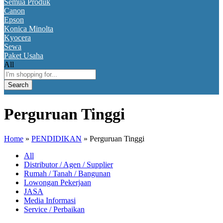
Semua Produk
Canon
Epson
Konica Minolta
Kyocera
Sewa
Paket Usaha
All
Search
Perguruan Tinggi
Home
»
PENDIDIKAN
»
Perguruan Tinggi
All
Distributor / Agen / Supplier
Rumah / Tanah / Bangunan
Lowongan Pekerjaan
JASA
Media Informasi
Service / Perbaikan