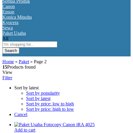
Semua Produk
Canon
Epson
Konica Minolta
Kyocera
Sewa
Paket Usaha
All
Search
Home
»
Paket
»
Page 2
15
Products found
View
Filter
Sort by latest
Sort by popularity
Sort by latest
Sort by price: low to high
Sort by price: high to low
Cancel
Add to cart