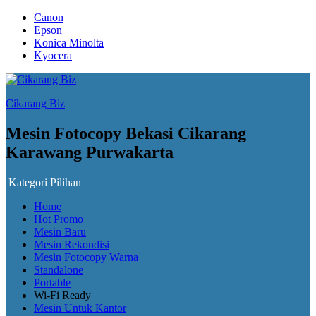
Canon
Epson
Konica Minolta
Kyocera
Cikarang Biz
Mesin Fotocopy Bekasi Cikarang
Karawang Purwakarta
Kategori Pilihan
Home
Hot Promo
Mesin Baru
Mesin Rekondisi
Mesin Fotocopy Warna
Standalone
Portable
Wi-Fi Ready
Mesin Untuk Kantor