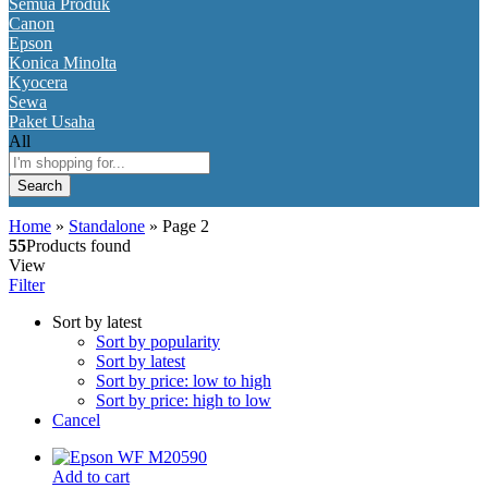
Semua Produk
Canon
Epson
Konica Minolta
Kyocera
Sewa
Paket Usaha
All
Search
Home
»
Standalone
»
Page 2
55
Products found
View
Filter
Sort by latest
Sort by popularity
Sort by latest
Sort by price: low to high
Sort by price: high to low
Cancel
Add to cart