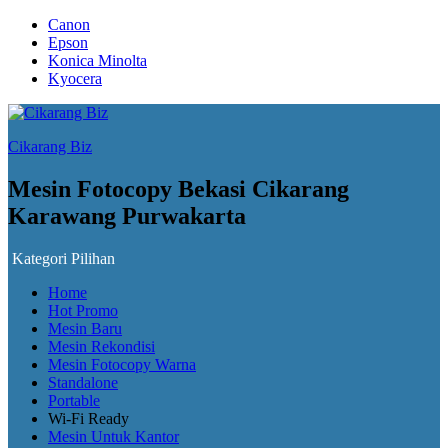
Canon
Epson
Konica Minolta
Kyocera
Cikarang Biz
Mesin Fotocopy Bekasi Cikarang
Karawang Purwakarta
Kategori Pilihan
Home
Hot Promo
Mesin Baru
Mesin Rekondisi
Mesin Fotocopy Warna
Standalone
Portable
Wi-Fi Ready
Mesin Untuk Kantor