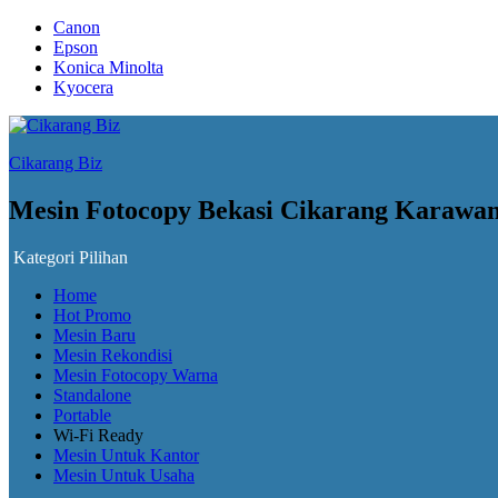
Canon
Epson
Konica Minolta
Kyocera
Cikarang Biz
Mesin Fotocopy Bekasi Cikarang Karawa
Kategori Pilihan
Home
Hot Promo
Mesin Baru
Mesin Rekondisi
Mesin Fotocopy Warna
Standalone
Portable
Wi-Fi Ready
Mesin Untuk Kantor
Mesin Untuk Usaha