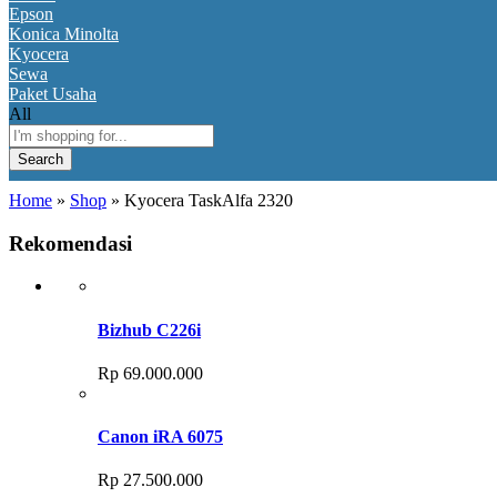
Epson
Konica Minolta
Kyocera
Sewa
Paket Usaha
All
Search
Home
»
Shop
»
Kyocera TaskAlfa 2320
Rekomendasi
Bizhub C226i
Rp
69.000.000
Canon iRA 6075
Rp
27.500.000