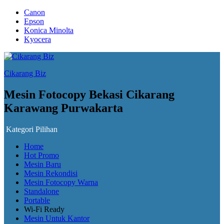
Canon
Epson
Konica Minolta
Kyocera
Cikarang Biz
Mesin Fotocopy Bekasi Cikarang
Karawang Purwakarta
Kategori Pilihan
Home
Hot Promo
Mesin Baru
Mesin Rekondisi
Mesin Fotocopy Warna
Standalone
Portable
Wi-Fi Ready
Mesin Untuk Kantor