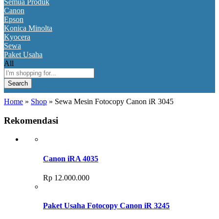
Semua Produk
Canon
Epson
Konica Minolta
Kyocera
Sewa
Paket Usaha
All
Search
Home
»
Shop
»
Sewa Mesin Fotocopy Canon iR 3045
Rekomendasi
Canon iRA 4035
Rp
12.000.000
Paket Usaha Fotocopy Canon iR 3245