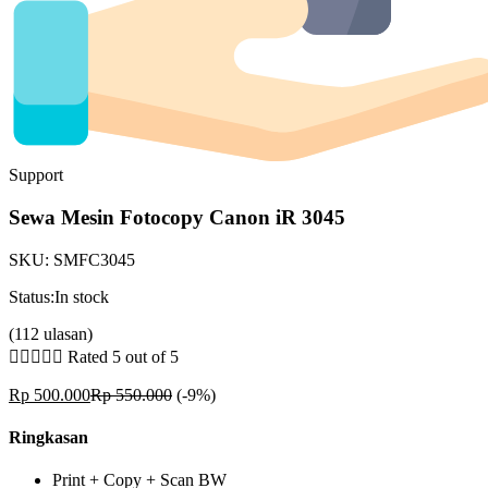
Support
Sewa Mesin Fotocopy Canon iR 3045
SKU:
SMFC3045
Status:
In stock
(112 ulasan)





Rated 5 out of 5
Rp
500.000
Rp
550.000
(-9%)
Ringkasan
Print + Copy + Scan BW