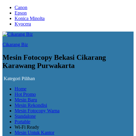
Canon
Epson
Konica Minolta
Kyocera
Cikarang Biz
Mesin Fotocopy Bekasi Cikarang
Karawang Purwakarta
Kategori Pilihan
Home
Hot Promo
Mesin Baru
Mesin Rekondisi
Mesin Fotocopy Warna
Standalone
Portable
Wi-Fi Ready
Mesin Untuk Kantor