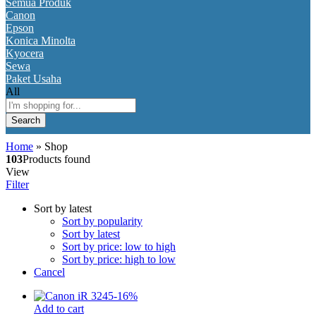
Semua Produk
Canon
Epson
Konica Minolta
Kyocera
Sewa
Paket Usaha
All
Search
Home
»
Shop
103
Products found
View
Filter
Sort by latest
Sort by popularity
Sort by latest
Sort by price: low to high
Sort by price: high to low
Cancel
-
16
%
Add to cart