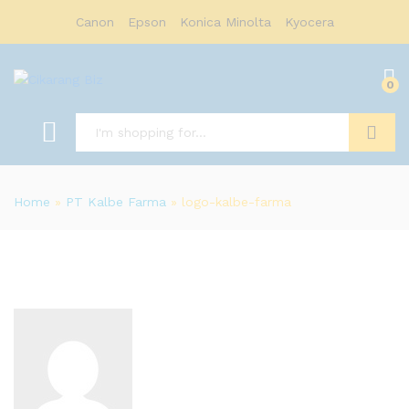
Canon
Epson
Konica Minolta
Kyocera
0
Search
Home
»
PT Kalbe Farma
»
logo-kalbe-farma