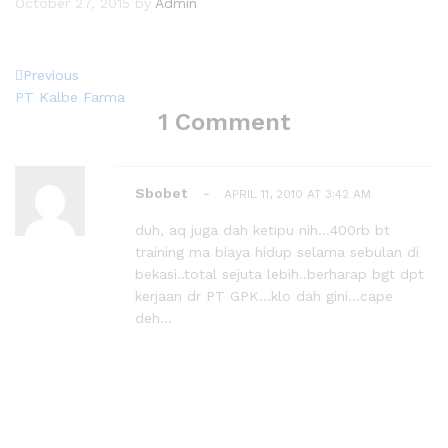
October 27, 2015
by
Admin
Previous
PT Kalbe Farma
1 Comment
Sbobet
-
APRIL 11, 2010 AT 3:42 AM
duh, aq juga dah ketipu nih…400rb bt
training ma biaya hidup selama sebulan di
bekasi..total sejuta lebih..berharap bgt dpt
kerjaan dr PT GPK…klo dah gini…cape
deh…