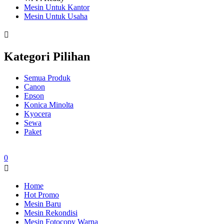
Mesin Untuk Kantor
Mesin Untuk Usaha
Kategori Pilihan
Semua Produk
Canon
Epson
Konica Minolta
Kyocera
Sewa
Paket
0
Home
Hot Promo
Mesin Baru
Mesin Rekondisi
Mesin Fotocopy Warna