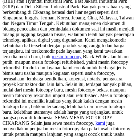
(BIIE) atau Hyundai Industrial Park, East Jakarta Industrial Park
(EJIP) dan Delta Silicon Industrial Park. Banyak perusahaan yang
berkembang di Cikarang berasal dari luar negeri seperti dari
Singapura, Inggris, Jerman, Korea, Jepang, Cina, Malaysia, Taiwan
dan Negara Timur Tengah. Kebutuhan manajemen dokumen di
bidang pencetakan dan pemindaian dokumen saat ini masih menjadi
tulang punggung kegiatan bisnis, walaupun telah banyak penerapan
teknologi aplikasi digital yang digunakan. Kami mengakomodir
kebutuhan hal tersebut dengan produk yang canggih dan harga
terjangkau, ini terakomodir pada layanan yang kami tawarkan,
tersedia mesin baru, baik
mesin fotocopy
Black White atau hitam
putih, maupun mesin fotokopi refurbished, yakni mesin fotocopy
rekondisi. Produk dan layanan kami cocok untuk berbagai jenis
bisnis atau usaha maupun kegiatan seperti usaha fotocopy,
perusahaan, lembaga pendidikan, koperasi, notaris, pengacara,
proyek kontraktor dan-lain-lain. Selain itu, terdapat banyak pilihan,
mulai dari mesin fotocopy baru, mesin fotocopy bekas, maupun
mesin fotocopy rekondisi import atau refurbished. Mesin fotokopi
rekondisi ini memiliki kualitas yang tidak kalah dengan mesin
fotokopi baru, bahkan terkadang lebih baik dari mesin fotokopi
baru, kelebihan utamanya adalah harga yang terjangkau untuk
pangsa pasar di Indonesia. SEWA MESIN FOTOCOPY
CIKARANG Selain jasa sewa mesin fotocopy,
kami
juga
menyediakan penjualan mesin fotocopy dan paket usaha fotocopy
untuk pemula maupun lanjutan yang sangat cocok untuk usaha