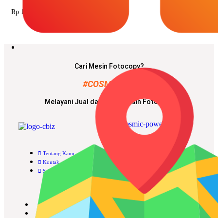
Rp
15.000.000
Cari Mesin Fotocopy?
#COSMICAJA
Melayani Jual dan Sewa Mesin Fotocopy
Tentang Kami
Harga Jual
Kontak
Harga Sewa
S & K
FAQs
Rawalumbu, Bekasi Timur (Jakarta Raya)
Munjuljaya, Purwakarta, Jawa Barat