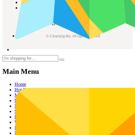
Telepon : (021) 8241-1660
WhatsApp : 0878-1011-0711
© Cikarang.Biz. All right reserved.
Main Menu
Home
Hot Promo
Mesin Baru
Mesin Rekondisi
Mesin Fotocopy Warna
Standalone
Portable
Wi-Fi Ready
Mesin Untuk Kantor
Mesin Untuk Usaha