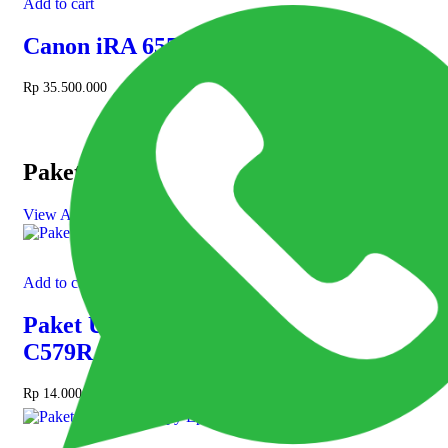
Add to cart
Canon iRA 6555i
Rp
35.500.000
Paket Usaha Fotocopy
View All
Add to cart
Paket Usaha Fotocopy Epson WF
C579R
Rp
14.000.000