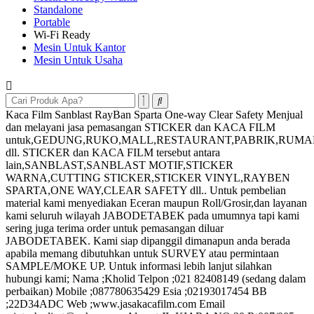
Standalone
Portable
Wi-Fi Ready
Mesin Untuk Kantor
Mesin Untuk Usaha
Kaca Film Sanblast RayBan Sparta One-way Clear Safety Menjual
dan melayani jasa pemasangan STICKER dan KACA FILM
untuk,GEDUNG,RUKO,MALL,RESTAURANT,PABRIK,RUM
dll. STICKER dan KACA FILM tersebut antara
lain,SANBLAST,SANBLAST MOTIF,STICKER
WARNA,CUTTING STICKER,STICKER VINYL,RAYBEN
SPARTA,ONE WAY,CLEAR SAFETY dll.. Untuk pembelian
material kami menyediakan Eceran maupun Roll/Grosir,dan layanan
kami seluruh wilayah JABODETABEK pada umumnya tapi kami
sering juga terima order untuk pemasangan diluar
JABODETABEK. Kami siap dipanggil dimanapun anda berada
apabila memang dibutuhkan untuk SURVEY atau permintaan
SAMPLE/MOKE UP. Untuk informasi lebih lanjut silahkan
hubungi kami; Nama ;Kholid Telpon ;021 82408149 (sedang dalam
perbaikan) Mobile ;087780635429 Esia ;02193017454 BB
;22D34ADC Web ;www.jasakacafilm.com Email