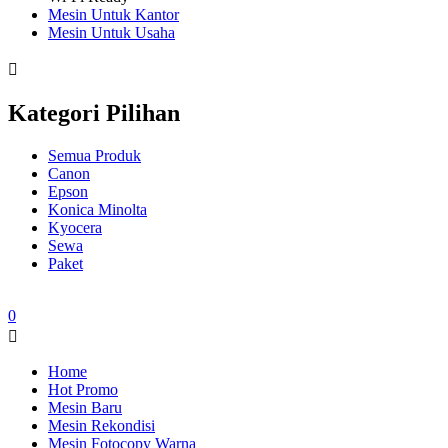
Mesin Untuk Kantor
Mesin Untuk Usaha
Kategori Pilihan
Semua Produk
Canon
Epson
Konica Minolta
Kyocera
Sewa
Paket
0
Home
Hot Promo
Mesin Baru
Mesin Rekondisi
Mesin Fotocopy Warna