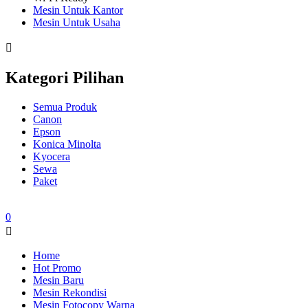
Mesin Untuk Kantor
Mesin Untuk Usaha
Kategori Pilihan
Semua Produk
Canon
Epson
Konica Minolta
Kyocera
Sewa
Paket
0
Home
Hot Promo
Mesin Baru
Mesin Rekondisi
Mesin Fotocopy Warna