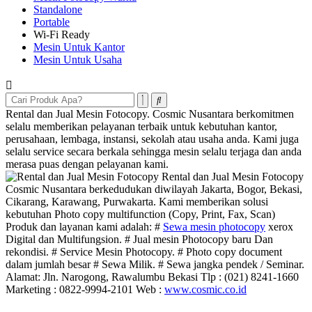
Standalone
Portable
Wi-Fi Ready
Mesin Untuk Kantor
Mesin Untuk Usaha
Rental dan Jual Mesin Fotocopy. Cosmic Nusantara berkomitmen
selalu memberikan pelayanan terbaik untuk kebutuhan kantor,
perusahaan, lembaga, instansi, sekolah atau usaha anda. Kami juga
selalu service secara berkala sehingga mesin selalu terjaga dan anda
merasa puas dengan pelayanan kami.
Rental dan Jual Mesin Fotocopy
Cosmic Nusantara berkedudukan diwilayah Jakarta, Bogor, Bekasi,
Cikarang, Karawang, Purwakarta. Kami memberikan solusi
kebutuhan Photo copy multifunction (Copy, Print, Fax, Scan)
Produk dan layanan kami adalah: #
Sewa mesin photocopy
xerox
Digital dan Multifungsion. # Jual mesin Photocopy baru Dan
rekondisi. # Service Mesin Photocopy. # Photo copy document
dalam jumlah besar # Sewa Milik. # Sewa jangka pendek / Seminar.
Alamat: Jln. Narogong, Rawalumbu Bekasi Tlp : (021) 8241-1660
Marketing : 0822-9994-2101 Web :
www.cosmic.co.id