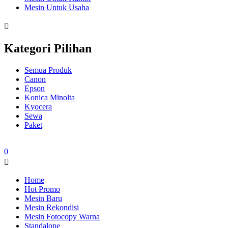
Mesin Untuk Usaha
Kategori Pilihan
Semua Produk
Canon
Epson
Konica Minolta
Kyocera
Sewa
Paket
0
Home
Hot Promo
Mesin Baru
Mesin Rekondisi
Mesin Fotocopy Warna
Standalone