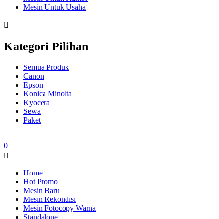
Mesin Untuk Usaha
Kategori Pilihan
Semua Produk
Canon
Epson
Konica Minolta
Kyocera
Sewa
Paket
0
Home
Hot Promo
Mesin Baru
Mesin Rekondisi
Mesin Fotocopy Warna
Standalone