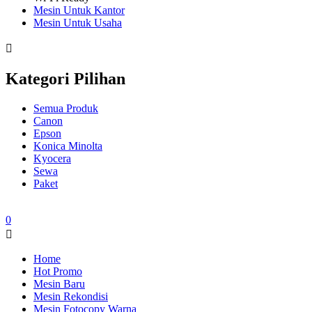
Mesin Untuk Kantor
Mesin Untuk Usaha
Kategori Pilihan
Semua Produk
Canon
Epson
Konica Minolta
Kyocera
Sewa
Paket
0
Home
Hot Promo
Mesin Baru
Mesin Rekondisi
Mesin Fotocopy Warna